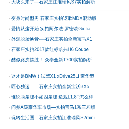
大块头来了—石家庄江淮瑞风S7实拍解析
▪
变身时尚型男 石家庄实拍讴歌MDX混动版
▪
爱情从这开始 实拍阿尔法·罗密欧Giulia
▪
外观脱胎换骨-—石家庄实拍全新宝马X1
▪
石家庄实拍2017款红标哈弗H6 Coupe
▪
酷似路虎揽胜！ 众泰全新T700实拍解析
▪
这才是BMW！试驾X1 xDrive25Li 豪华型
▪
匠心独运——石家庄实拍全新宝沃BX5
▪
谁说两条腿不如四条腿 途观L1.8T怎么样
▪
问鼎A级豪华车市场—实拍宝马1系三厢版
▪
玩转生活圈—石家庄实拍江淮瑞风S2mini
▪