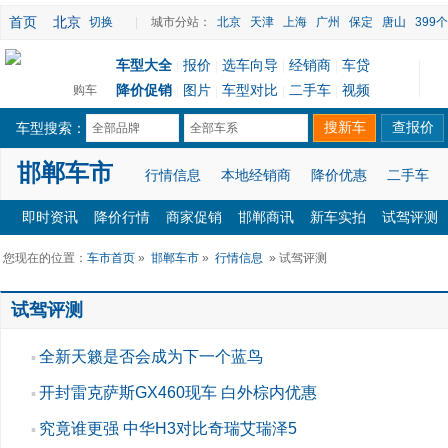
首页
北京
切换
|
城市分站：
北京
天津
上海
广州
保定
唐山
399
车型大全
报价
选车向导
经销商
车贷
|
|
|
|
降价促销
图片
车型对比
二手车
视频
购车
|
|
|
|
车型搜索：
全部品牌
全部车系
邯郸车市
行情信息
本地经销商
降价优惠
二手车
即时资讯
降价行情
商家促销
邯郸商讯
新车实拍
试驾评测
您现在的位置：
车市首页
»
邯郸车市
»
行情信息
» 试驾评测
试驾评测
全新天籁是否会成为下一个蓝鸟
▪
开封雷克萨斯GX460现车 白外棕内优惠
▪
究竟谁更强 中华H3对比奇瑞艾瑞泽5
▪