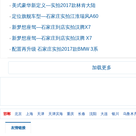
美式豪华新定义—实拍2017款林肯大陆
▪
定位旗舰车型—石家庄实拍江淮瑞风A60
▪
新梦想座驾—石家庄到店实拍汉腾X7
▪
新梦想座驾—石家庄到店实拍汉腾 X7
▪
配置再升级 石家庄实拍2017款BMW 3系
▪
加载更多
邯郸
北京
上海
天津
天津滨海
重庆
长春
沈阳
大连
银川
乌鲁木
友情链接