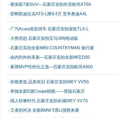
硬派新7座SUV—石家庄实拍长安欧尚X70A
▪
邯郸凯迪拉克ATS-L降9.4万 竞争奥迪A4L
▪
广汽Acura首款轿车 石家庄实拍讴歌TLX-L
▪
大势所趋 石家庄实拍宝马i3纯电动版
▪
石家庄实拍全新MINI COUNTRYMAN 旅行家
▪
由内到外的革新—石家庄实拍全新绅宝D50
▪
家用MVP性价比之选—石家庄实拍欧尚A800
▪
价格更低 品质依旧 石家庄实拍WEY VV5S
▪
奔驰全新E级Coupe轿跑——登陆石家庄
▪
国人轻奢时代 石家庄实拍长城WEY VV7S
▪
王者的对决 全新BMW 5系Li强势来袭
▪